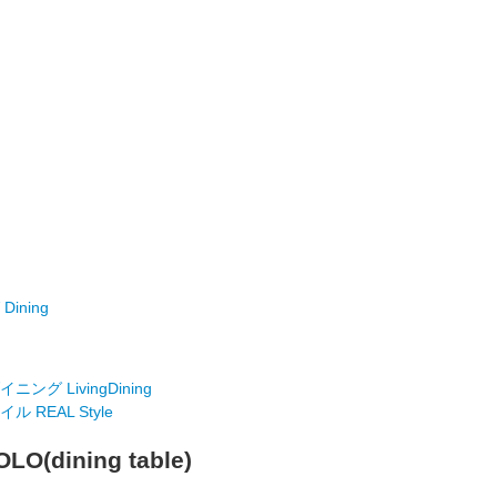
ining
ング LivingDining
 REAL Style
LO(dining table)