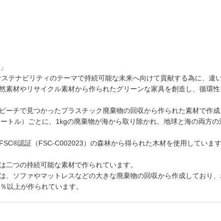
n」
iaはサステナビリティのテーマで持続可能な未来へ向けて貢献する為に、
然素材やリサイクル素材から作られたグリーンな家具を創造し、循環性
ビーチで見つかったプラスチック廃棄物の回収から作られた素材で作成
4メートル）ごとに、1kgの廃棄物が海から取り除かれ、地球と海の両方
SC®認証（FSC-C002023）の森林から得られた木材を使用していま
は二つの持続可能な素材で作られています。
は、ソファやマットレスなどの大きな廃棄物の回収から作成しており、
0％以上が作られています。