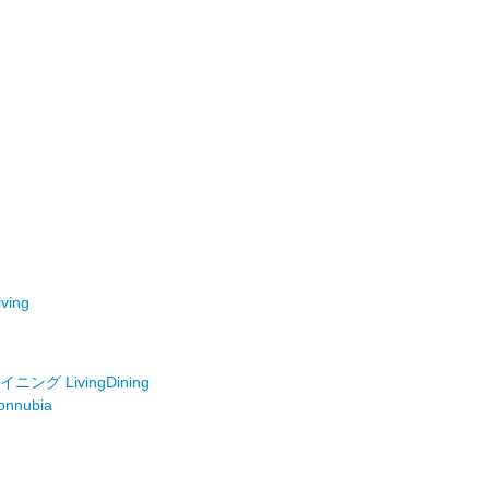
ving
ング LivingDining
nnubia