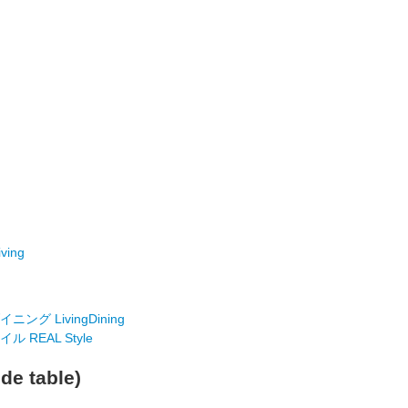
ving
ング LivingDining
 REAL Style
de table)