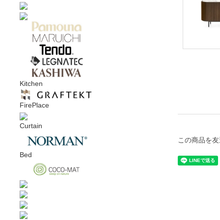
Kitchen
FirePlace
Curtain
この商品を友
Bed