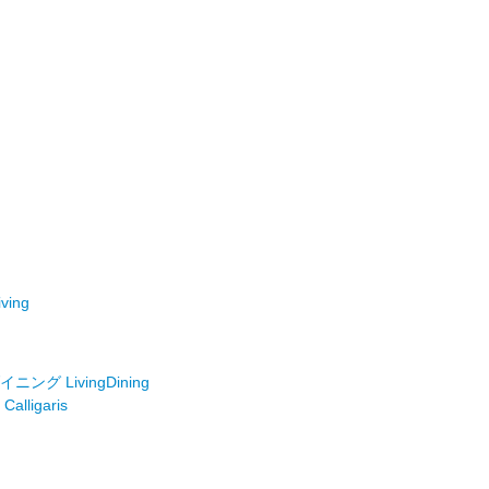
ving
ング LivingDining
lligaris