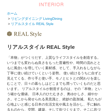
ホーム
>
リビングダイニング LivingDining
>
リアルスタイル REAL Style
リアルスタイル REAL Style
「本物」がつくりだす、上質なライフスタイルを創造する。
いつまでも変わらぬ良さをもった普遍性や、時間の流れとと
もに風合いを増していく素材感、そして、手入れをしながら
丁寧に使い続けていくという姿勢。 使い続けるうちに自ずと
見えてくる、作り手と使い手、モノとヒトとの関わりを楽し
むことで、日々の暮らしはどこまでも潤っていくものだと思
います。 リアルスタイルが創造するのは、その「本物」とい
う確かな価値。 日本人のひたむきさ、奥ゆかしさ、細やか
さ。そこから発せられる美意識と、絶妙の匙加減。 私たちが
心地よいと感じる日本の生活文化や風土を活かし、手に触れ
るものから、空間、建築、そして街づくりまで。そこに息づ