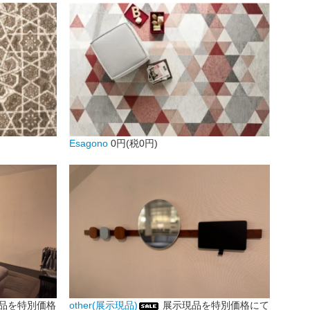
Esagono
0円(税0円)
品を特別価格
other(展示現品)
展示現品を特別価格にて