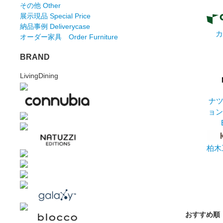
その他 Other
展示現品 Special Price
納品事例 Deliverycase
カ
オーダー家具 Order Furniture
BRAND
LivingDining
ナ
ョン
柏木
おすすめ順