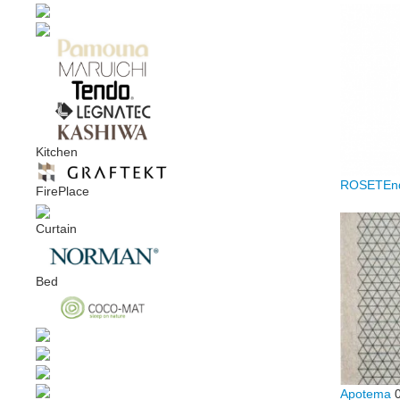
Kitchen
ROSETEnd
FirePlace
Curtain
Bed
Apotema