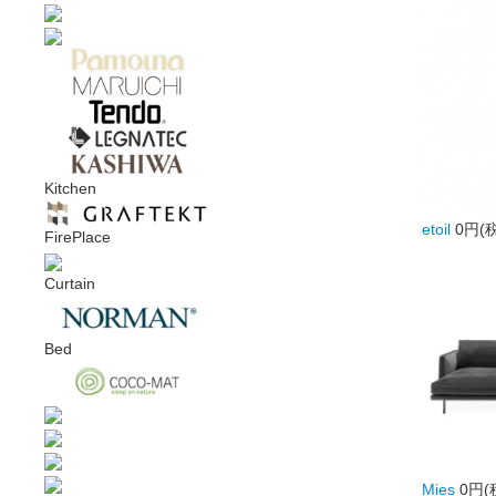
Kitchen
etoil
0円(
FirePlace
Curtain
Bed
Mies
0円(