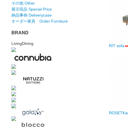
その他 Other
展示現品 Special Price
納品事例 Deliverycase
オーダー家具 Order Furniture
BRAND
LivingDining
RIT sofa
ROSETKa