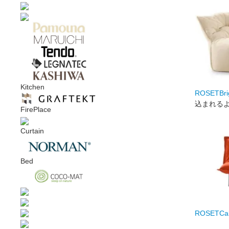
Kitchen
ROSETBrig
込まれる
FirePlace
Curtain
Bed
ROSETCal