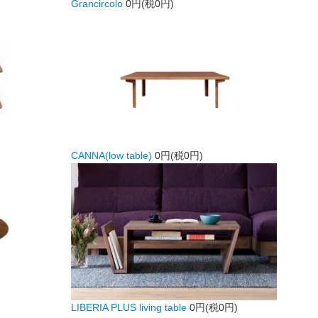
Grancircolo
0円(税0円)
CANNA(low table)
0円(税0円)
LIBERIA PLUS living table
0円(税0円)