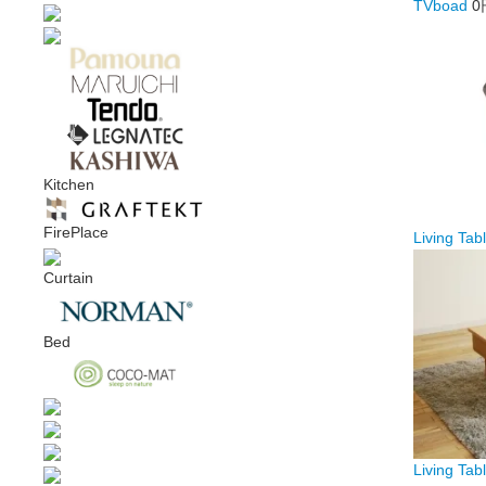
TVboad
0
Kitchen
FirePlace
Living Tab
Curtain
Bed
Living Tab